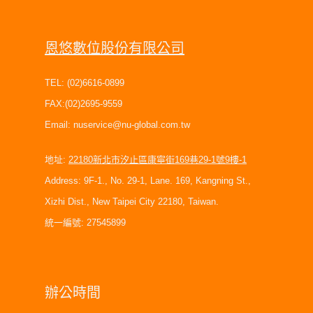
聯絡電話:
地址:
送修產品:
恩悠數位股份有限公司
故障敘述:
照片:
TEL: (02)6616-0899
FAX:(02)2695-9559
請填寫以上內容，並附照
Email:
nuservice@nu-global.com.tw
片Email至
rma@nu-
地址:
22180新北市汐止區康寧街169巷29-1號9樓-1
global.com.tw
，將會有
Address: 9F-1., No. 29-1, Lane. 169, Kangning St.,
專人與您聯絡為您服務
Xizhi Dist., New Taipei City 22180, Taiwan.
統一編號: 27545899
辦公時間