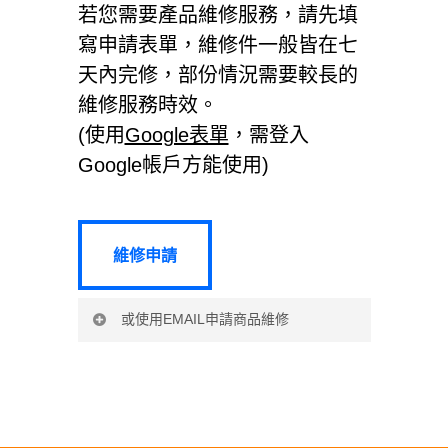
若您需要產品維修服務，請先填
享有保固與維修服務。
確保維修品質
使用之下，因不良的加工或原
寫申請表單，維修件一般皆在七
物料而導致故障，恩悠數位將
天內完修，部份情況需要較長的
負起維修或更換同級產品之責
維修服務時效。
任。
(使用
Google表單
，需登入
恩悠數位產品皆附有保固卡，
Google帳戶方能使用)
購買恩悠數位產品時請經銷商
確實填寫購買日期及產品型
維修申請
號，並須有經銷商蓋章，產品
維修申請
保固方才生效。或需有發票及
具有日期之購買證明。
或使用EMAIL申請商品維修
當您所購買之產品超出保固
期，或有不適用保固條款之情
產品維修申請
形，各項維修與更換之服務將
酌收工本費。
姓名: