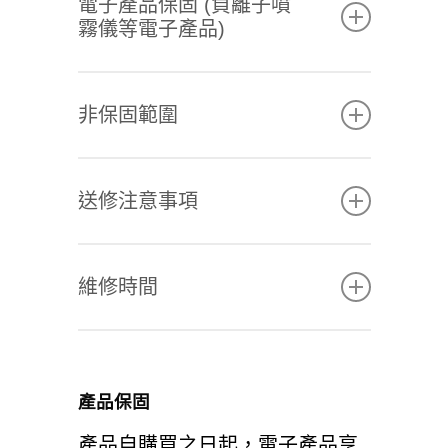
電子產品保固 (負離子噴
霧儀等電子產品)
本條款只針對電子產品，意指
非保固範圍
不包含項鍊、手環、護具、服
飾等商品，保固期間之計算是
非本公司製造之商品，將不提
自原始購買日開始起算。保固
送修注意事項
供保固及維修服務。
期限為一年(含)需有發票或具
使用不當或自行或委託非經本
有日期之購買證明。新品保固
非免費之服務依本公司規定之
公司授權之他人拆修者
期間為購買日起7日(含)內硬
維修時間
標準收費。
因天災地變、雷擊及不可抗拒
體故障者(不含軟體更新)，客
若保證書遺失，恕不補發，敬
之外力等自然災害而造成之損
戶需維持產品及配件完整包
依據送修品種類、送修地點及
請妥為保存。
壞
裝，於新品購買期內攜帶有效
相關的維修條件配合，有不同
無法出示有效的保證書
之購買證明至原購買處換取新
產品保固
的維修時效，國內一般皆在七
品。如遇恩悠產品新品不良需
天內完修,國外為十四天(工作
產品自購買之日起，電子產品享
更換同型或其他商品時，其損