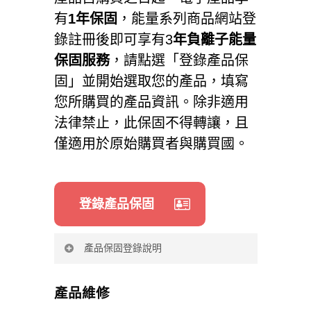
天),部份情況需要較長的維修
有
1年保固
，能量系列商品網站登
耗性配件如電池、充電器、耳
服務時效
錄註冊後即可享有3
年負離子能量
機等，將依代理商或經銷商標
偏遠地區不在物流取送範圍內
保固服務
，請點選「登錄產品保
準作彈性更換，消費者不得強
者。
固」並開始選取您的產品，填寫
制要求恩悠及其代理商或經銷
收件經銷商未立即報修，或未
您所購買的產品資訊。除非適用
商提供未拆封之新品更換。商
依標準程序報修而延誤時效。
法律禁止，此保固不得轉讓，且
品有瑕疵與非人為故障，恩悠
故障品需要收取費用，但超出
僅適用於原始購買者與購買國。
數位提供七天內免費新品更換
「標準維修價格表」上限，須
服務，並請於要求保固時提出
另取得消費者同意才維修者。
購買日期證明文件。
部份機板故障，消費者選擇原
登錄產品保固
恩悠數位資訊保證所有產品皆
機機板維修者亦需轉送維修
經過完整測試，以避免原物料
廠，維修時效必須視各維修廠
及加工過程中之一切缺失，並
產品保固登錄說明
的效率而定。
符合所公佈的規格。
請填寫相關資訊完成產品保固
維修備品短缺或停產。
若您所購買的恩悠數位電子產
產品維修
登錄，完成產品保固登錄後能
維修品需要較長的測試時間以
品在保固期間內，於正常環境