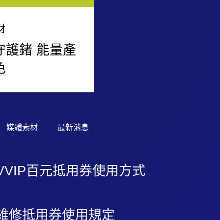
材
守護鍺 能量產
色
辦公時間
媒體素材
最新消息
星期一- 星期五8:00 ~ 17:00
星期六- 無
星期日與國定假日- 無
VVIP百元抵用券使用方式
線上客服
,
維修抵用券使用規定