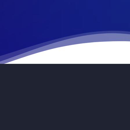
youtube
RSS
medium
discord
whatsapp
patreon