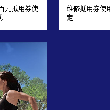
P百元抵用券使
維修抵用券使
式
定