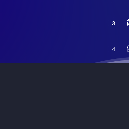
統一編號: 27545899
© 2026 Nu Inc. Simply Better