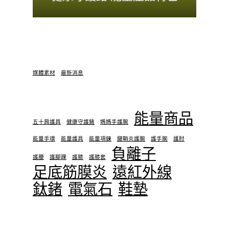
媒體素材
最新消息
能量商品
五十肩護具
健康守護鍺
媽媽手護腕
能量手環
能量護具
能量項鍊
腱鞘炎護腕
護手腕
護肘
負離子
護腰
護腳踝
護膝
護膝套
足底筋膜炎
遠紅外線
鈦鍺
電氣石
鞋墊